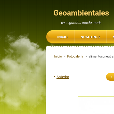
Geoambientales
en segundos puedo morir
INICIO
NOSOTROS
Inicio
>
Fotogalería
>
alimentos_neutr
Anterior